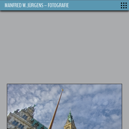
MANFRED W. JÜRGENS – FOTOGRAFIE